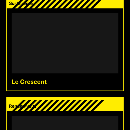
Sur la route
LA SOLUTION
POURQUOI SOTICKET ?
UN ÉCOSYSTÈME
GLOBAL ET
INTERCONNECTÉ
SERVICES
NOS UTILISATEURS
Le Crescent
Actualités
Socoop
Rendez-vous